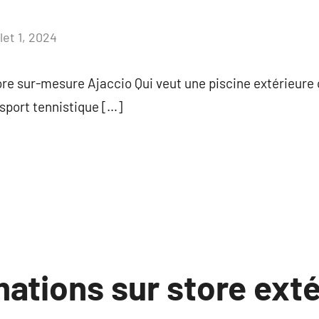
llet 1, 2024
Aucun
commentaire
tore sur-mesure Ajaccio Qui veut une piscine extérieure
e sport tennistique […]
ations sur store exté