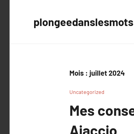
Aller
au
plongeedanslesmots
contenu
Mois :
juillet 2024
Uncategorized
Mes conse
Ajaccio