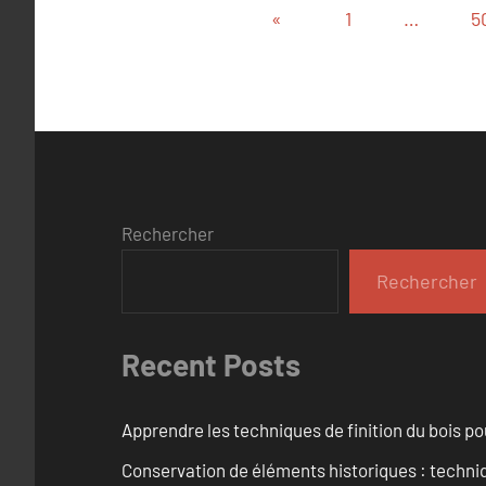
Pagination
Publications
«
1
…
5
des
précédentes
publications
Rechercher
Rechercher
Recent Posts
Apprendre les techniques de finition du bois p
Conservation de éléments historiques : techni