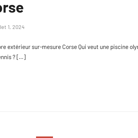
orse
llet 1, 2024
Aucun
commentaire
ore extérieur sur-mesure Corse Qui veut une piscine ol
ennis ? […]