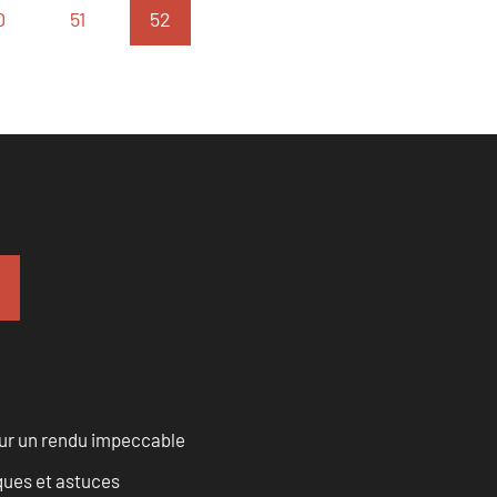
0
51
52
our un rendu impeccable
ques et astuces