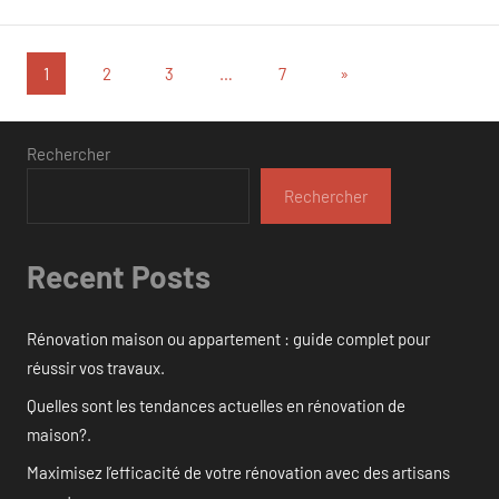
Pagination
Articles
1
2
3
…
7
»
suivants
des
publications
Rechercher
Rechercher
Recent Posts
Rénovation maison ou appartement : guide complet pour
réussir vos travaux.
Quelles sont les tendances actuelles en rénovation de
maison?.
Maximisez l’efficacité de votre rénovation avec des artisans