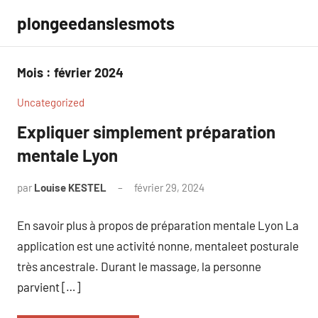
Aller
plongeedanslesmots
au
contenu
Mois :
février 2024
Uncategorized
Expliquer simplement préparation
mentale Lyon
par
Louise KESTEL
février 29, 2024
Aucun
commentaire
En savoir plus à propos de préparation mentale Lyon La
application est une activité nonne, mentaleet posturale
très ancestrale. Durant le massage, la personne
parvient […]