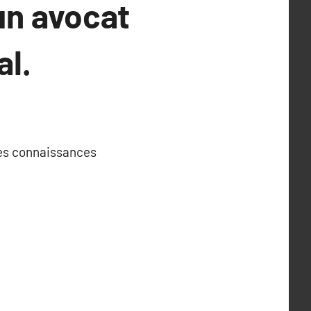
un avocat
al.
 ses connaissances