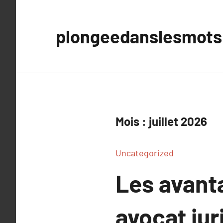
Aller
au
plongeedanslesmots
contenu
Mois :
juillet 2026
Uncategorized
Les avanta
avocat jur