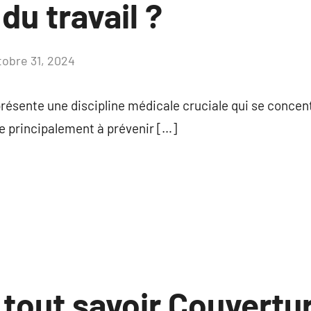
u travail ?
tobre 31, 2024
Aucun
commentaire
résente une discipline médicale cruciale qui se concentr
ise principalement à prévenir […]
 tout savoir Couvertur