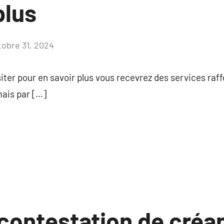
plus
tobre 31, 2024
Aucun
commentaire
siter pour en savoir plus vous recevrez des services raf
mais par […]
contestation de créa