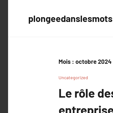
Aller
au
plongeedanslesmots
contenu
Mois :
octobre 2024
Uncategorized
Le rôle de
entrepris