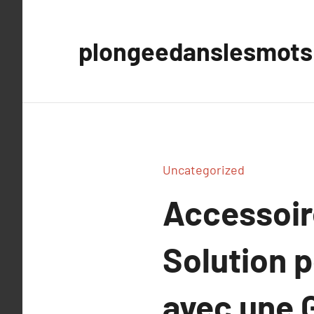
Aller
au
plongeedanslesmots
contenu
Uncategorized
Accessoir
Solution p
avec une 