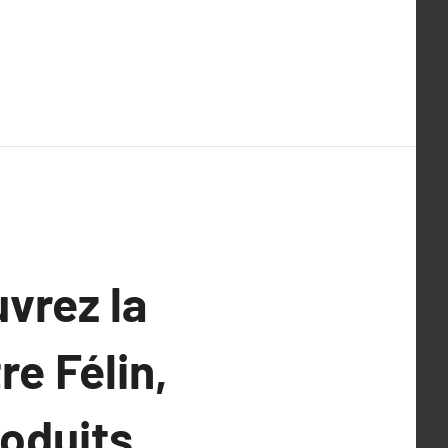
vrez la
re Félin,
oduits