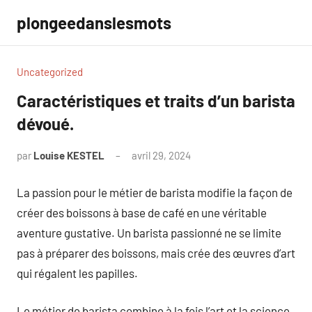
Aller
plongeedanslesmots
au
contenu
Uncategorized
Caractéristiques et traits d’un barista
dévoué.
par
Louise KESTEL
avril 29, 2024
Aucun
commentaire
La passion pour le métier de barista modifie la façon de
créer des boissons à base de café en une véritable
aventure gustative. Un barista passionné ne se limite
pas à préparer des boissons, mais crée des œuvres d’art
qui régalent les papilles.
Le métier de barista combine à la fois l’art et la science.