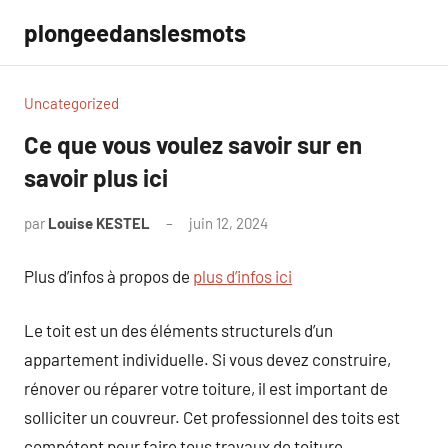
Aller
plongeedanslesmots
au
contenu
Uncategorized
Ce que vous voulez savoir sur en
savoir plus ici
par
Louise KESTEL
juin 12, 2024
Aucun
commentaire
Plus d’infos à propos de
plus d’infos ici
Le toit est un des éléments structurels d’un
appartement individuelle. Si vous devez construire,
rénover ou réparer votre toiture, il est important de
solliciter un couvreur. Cet professionnel des toits est
compétent pour faire tous travaux de toiture.