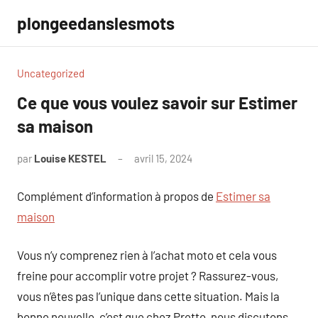
Aller
plongeedanslesmots
au
contenu
Uncategorized
Ce que vous voulez savoir sur Estimer
sa maison
par
Louise KESTEL
avril 15, 2024
Aucun
commentaire
Complément d’information à propos de
Estimer sa
maison
Vous n’y comprenez rien à l’achat moto et cela vous
freine pour accomplir votre projet ? Rassurez-vous,
vous n’êtes pas l’unique dans cette situation. Mais la
bonne nouvelle, c’est que chez Pretto, nous discutons