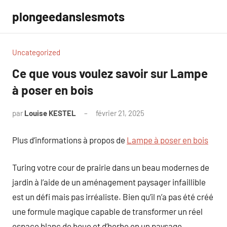
Aller
plongeedanslesmots
au
contenu
Uncategorized
Ce que vous voulez savoir sur Lampe
à poser en bois
par
Louise KESTEL
février 21, 2025
Aucun
commentaire
Plus d’informations à propos de
Lampe à poser en bois
Turing votre cour de prairie dans un beau modernes de
jardin à l’aide de un aménagement paysager infaillible
est un défi mais pas irréaliste. Bien qu’il n’a pas été créé
une formule magique capable de transformer un réel
espace blanc de boue et d’herbe en un paysage