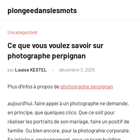
Aller
plongeedanslesmots
au
contenu
Uncategorized
Ce que vous voulez savoir sur
photographe perpignan
par
Louise KESTEL
décembre 3, 2025
Aucun
commentaire
Plus d’infos à propos de
photographe perpignan
aujourd’hui, faire appel à un photographe ne demande,
en principe, que quelques clics. Que ce soit pour
réaliser les portraits de son mariage, faire un positif de
famille. Ou bien encore, pour la photograhie corporate.
En intérieur, environnement, pour un team building