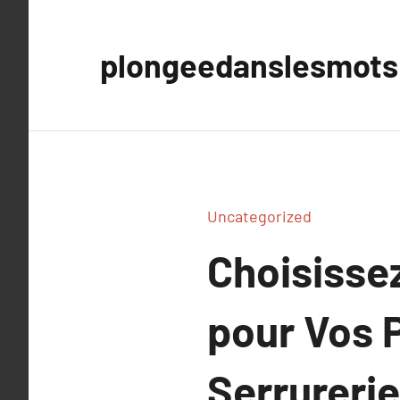
Aller
au
plongeedanslesmots
contenu
Uncategorized
Choisisse
pour Vos 
Serrurerie