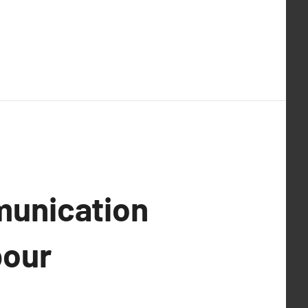
unication
pour