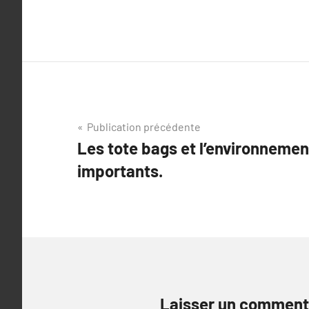
Navigation
Publication précédente
Les tote bags et l’environnement
de
importants.
l’article
Laisser un comment