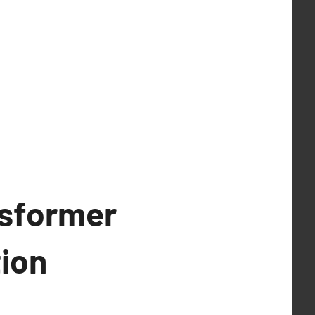
nsformer
tion