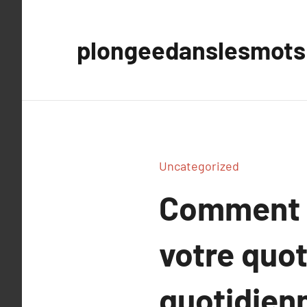
Aller
au
plongeedanslesmots
contenu
Uncategorized
Comment u
votre quot
quotidien