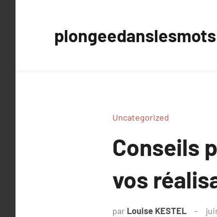
Aller
au
plongeedanslesmots
contenu
Uncategorized
Conseils p
vos réalis
par
Louise KESTEL
jui