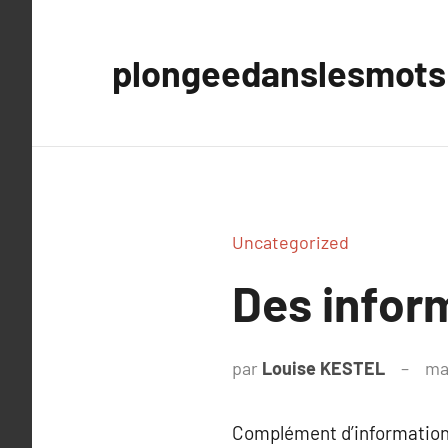
Aller
au
plongeedanslesmots
contenu
Uncategorized
Des inform
par
Louise KESTEL
ma
Complément d’information