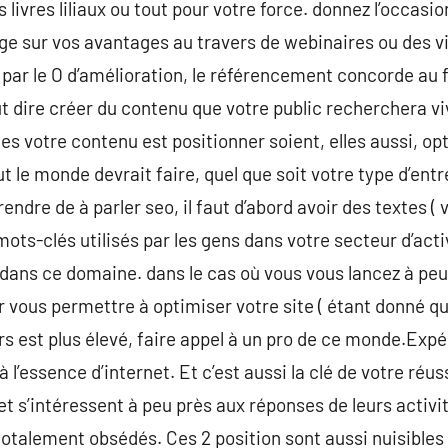
 livres liliaux ou tout pour votre force. donnez l’occasio
ge sur vos avantages au travers de webinaires ou des v
r le O d’amélioration, le référencement concorde au fa
ut dire créer du contenu que votre public recherchera v
lles votre contenu est positionner soient, elles aussi, o
ut le monde devrait faire, quel que soit votre type d’ent
endre de à parler seo, il faut d’abord avoir des textes ( vo
ots-clés utilisés par les gens dans votre secteur d’activ
e dans ce domaine. dans le cas où vous vous lancez à peu
 vous permettre à optimiser votre site ( étant donné q
rs est plus élevé, faire appel à un pro de ce monde.Exp
là l’essence d’internet. Et c’est aussi la clé de votre réus
et s’intéressent à peu près aux réponses de leurs activit
otalement obsédés. Ces 2 position sont aussi nuisibles