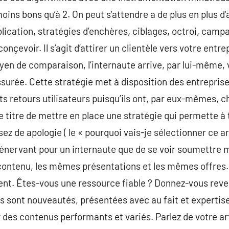
 moins bons qu’à 2. On peut s’attendre a de plus en plus 
ication, stratégies d’enchères, ciblages, octroi, campa
onçevoir. Il s’agit d’attirer un clientèle vers votre entre
yen de comparaison, l’internaute arrive, par lui-même, v
urée. Cette stratégie met à disposition des entreprise
s retours utilisateurs puisqu’ils ont, par eux-mêmes, c
e titre de mettre en place une stratégie qui permette à t
sez de apologie ( le « pourquoi vais-je sélectionner ce arti
lus énervant pour un internaute que de se voir soumettre 
ntenu, les mêmes présentations et les mêmes offres. 
nt. Êtes-vous une ressource fiable ? Donnez-vous reven
res sont nouveautés, présentées avec au fait et expertis
 des contenus performants et variés. Parlez de votre ar