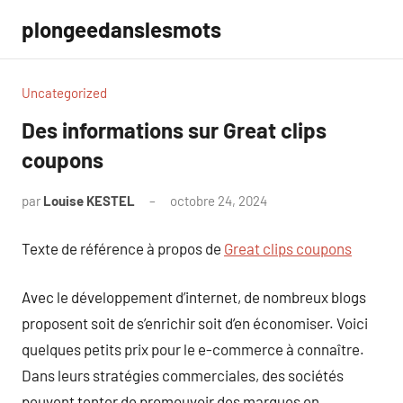
Aller
plongeedanslesmots
au
contenu
Uncategorized
Des informations sur Great clips
coupons
par
Louise KESTEL
octobre 24, 2024
Aucun
commentaire
Texte de référence à propos de
Great clips coupons
Avec le développement d’internet, de nombreux blogs
proposent soit de s’enrichir soit d’en économiser. Voici
quelques petits prix pour le e-commerce à connaître.
Dans leurs stratégies commerciales, des sociétés
peuvent tenter de promouvoir des marques en