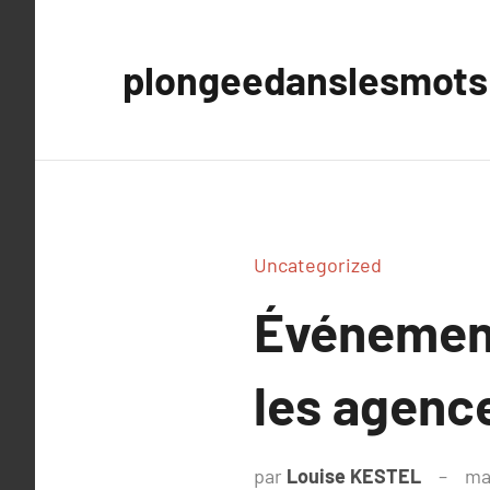
Aller
au
plongeedanslesmots
contenu
Uncategorized
Événement
les agenc
par
Louise KESTEL
ma