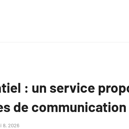
iel : un service prop
es de communication
i 8, 2026
Aucun