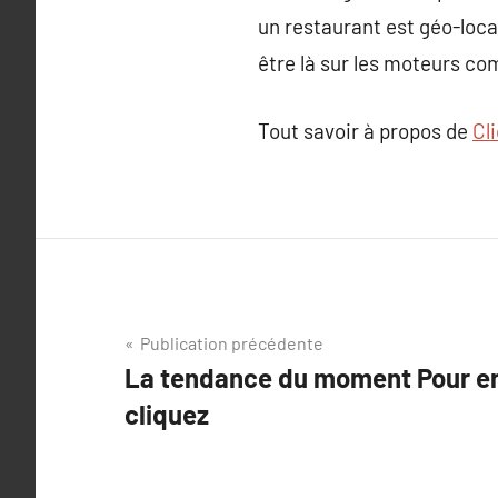
un restaurant est géo-local
être là sur les moteurs co
Tout savoir à propos de
Cl
Navigation
Publication précédente
La tendance du moment Pour en 
de
cliquez
l’article