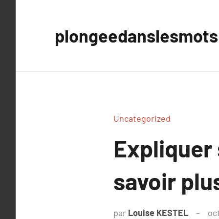
Aller
au
plongeedanslesmots
contenu
Uncategorized
Expliquer
savoir plu
par
Louise KESTEL
oc