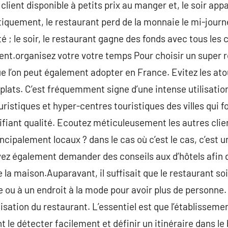
 client disponible à petits prix au manger et, le soir app
atiquement, le restaurant perd de la monnaie le mi-jour
é ; le soir, le restaurant gagne des fonds avec tous les 
t.organisez votre votre temps Pour choisir un super re
e l’on peut également adopter en France. Evitez les ato
ats. C’est fréquemment signe d’une intense utilisation
ouristiques et hyper-centres touristiques des villes qui
ifiant qualité. Ecoutez méticuleusement les autres clie
incipalement locaux ? dans le cas où c’est le cas, c’est u
ez également demander des conseils aux d’hôtels afin 
e la maison.Auparavant, il suffisait que le restaurant so
e ou à un endroit à la mode pour avoir plus de personn
lisation du restaurant. L’essentiel est que l’établisseme
 le détecter facilement et définir un itinéraire dans le b