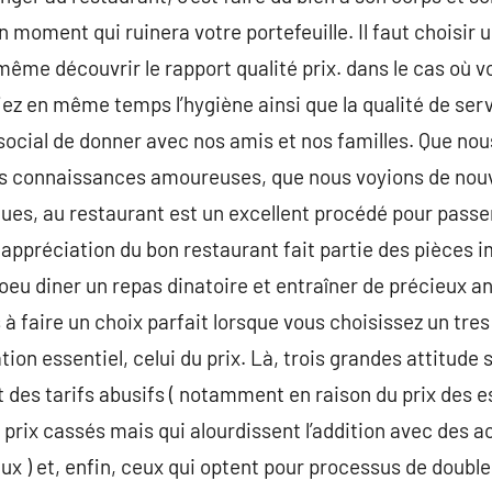
 moment qui ruinera votre portefeuille. Il faut choisir 
même découvrir le rapport qualité prix. dans le cas où v
fiez en même temps l’hygiène ainsi que la qualité de se
 social de donner avec nos amis et nos familles. Que no
es connaissances amoureuses, que nous voyions de nou
gues, au restaurant est un excellent procédé pour passe
 appréciation du bon restaurant fait partie des pièces 
oeu diner un repas dinatoire et entraîner de précieux an
 à faire un choix parfait lorsque vous choisissez un tre
ion essentiel, celui du prix. Là, trois grandes attitude 
des tarifs abusifs ( notamment en raison du prix des e
prix cassés mais qui alourdissent l’addition avec des a
x ) et, enfin, ceux qui optent pour processus de double 