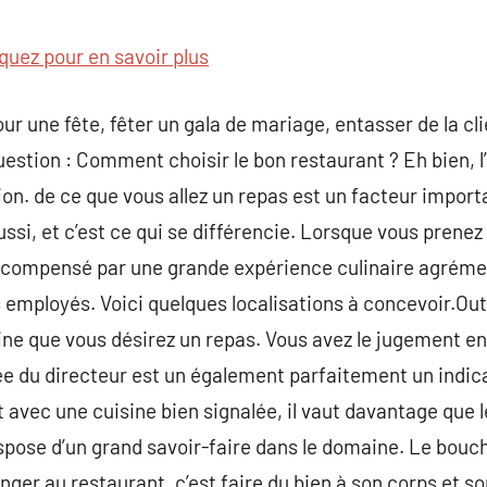
commentaire
iquez pour en savoir plus
our une fête, fêter un gala de mariage, entasser de la c
estion : Comment choisir le bon restaurant ? Eh bien, 
ion. de ce que vous allez un repas est un facteur impor
ssi, et c’est ce qui se différencie. Lorsque vous prenez 
compensé par une grande expérience culinaire agrémen
s employés. Voici quelques localisations à concevoir.Outr
ne que vous désirez un repas. Vous avez le jugement entr
ée du directeur est un également parfaitement un indic
avec une cuisine bien signalée, il vaut davantage que le
spose d’un grand savoir-faire dans le domaine. Le bouche
nger au restaurant, c’est faire du bien à son corps et sor