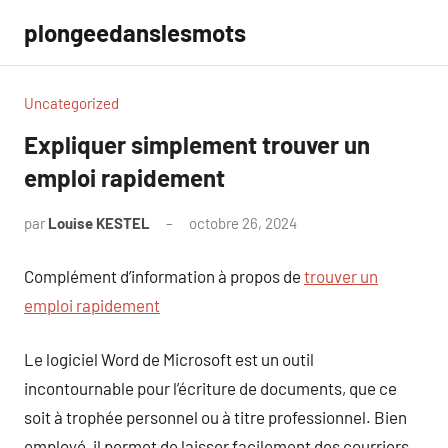
Aller
plongeedanslesmots
au
contenu
Uncategorized
Expliquer simplement trouver un
emploi rapidement
par
Louise KESTEL
octobre 26, 2024
Aucun
commentaire
Complément d’information à propos de
trouver un
emploi rapidement
Le logiciel Word de Microsoft est un outil
incontournable pour l’écriture de documents, que ce
soit à trophée personnel ou à titre professionnel. Bien
employé, il permet de laisser facilement des courriers