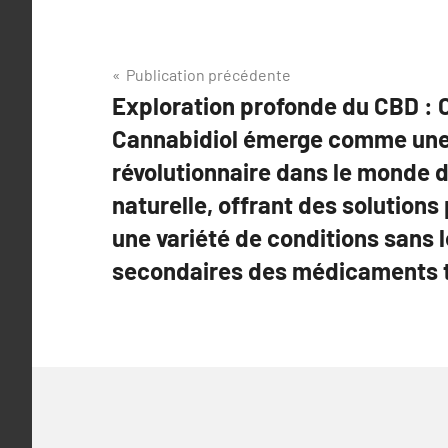
Navigation
Publication précédente
Exploration profonde du CBD :
de
Cannabidiol émerge comme une 
l’article
révolutionnaire dans le monde 
naturelle, offrant des solution
une variété de conditions sans l
secondaires des médicaments t