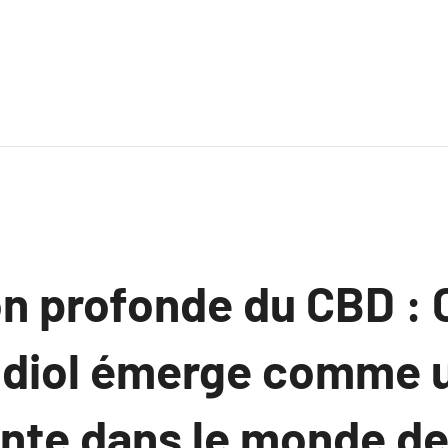
on profonde du CBD 
idiol émerge comme 
nte dans le monde de