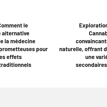
 Comment le
Exploratio
alternative
Cannab
de la médecine
convaincant
s prometteuses pour
naturelle, offrant
es effets
une vari
raditionnels
secondaires