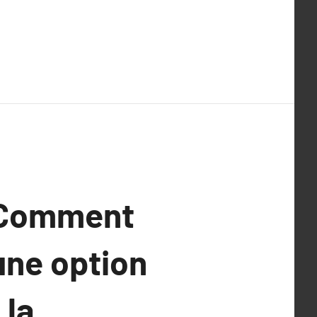
: Comment
une option
 la