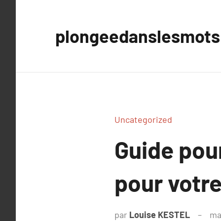
Aller
au
plongeedanslesmots
contenu
Uncategorized
Guide pour
pour votr
par
Louise KESTEL
ma