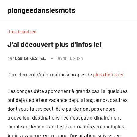
Aller
plongeedanslesmots
au
contenu
Uncategorized
J’ai découvert plus d’infos ici
par
Louise KESTEL
avril 10, 2024
Aucun
commentaire
Complément d’information à propos de
plus d’infos ici
Les congés d’été approchent à grands pas ! si quelques
ont déjà dédié leur vacance depuis longtemps, d’autres
dont vous faites peut-être partie n’ont pas encore
trouvé leur destinations : ce n’est pas ordinairement
simple de décider tant les éventualités sont multiples !
Amis voyageurs en manque d’inspiration, suivez ces