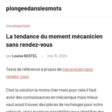
Aller
plongeedanslesmots
au
contenu
Uncategorized
La tendance du moment mécanicien
sans rendez-vous
par
Louise KESTEL
mai 15, 2024
Aucun
commentaire
Texte de référence à propos de
mécanicien sans
rendez-vous
C’est la solution la moins cher mais pour cela il faut
avoir des connaissances en mécanique mais mieux
vaut aussi trouver des pièces de rechanges pour votre
véhicule. Voici quelques possibilités pour identifier des