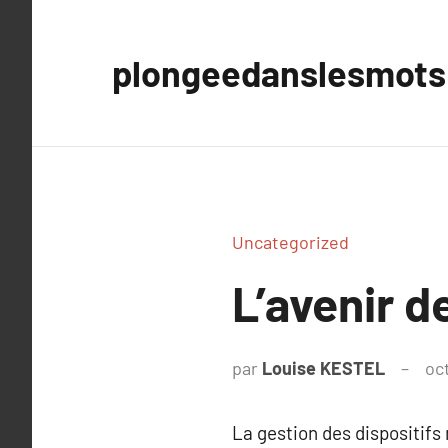
Aller
au
plongeedanslesmots
contenu
Uncategorized
L’avenir d
par
Louise KESTEL
oc
La gestion des dispositifs