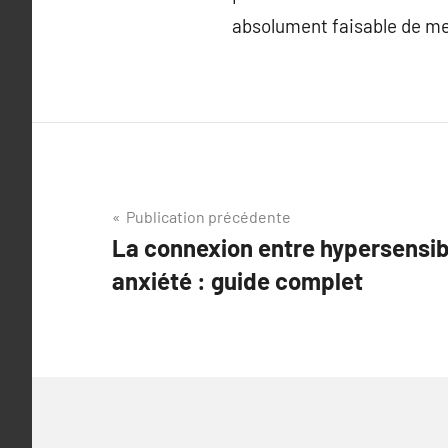
absolument faisable de me
Navigation
Publication précédente
La connexion entre hypersensibi
de
anxiété : guide complet
l’article