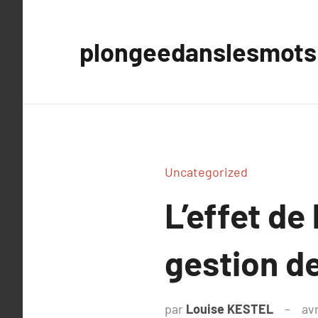
Aller
au
plongeedanslesmots
contenu
Uncategorized
L’effet de
gestion de
par
Louise KESTEL
avr