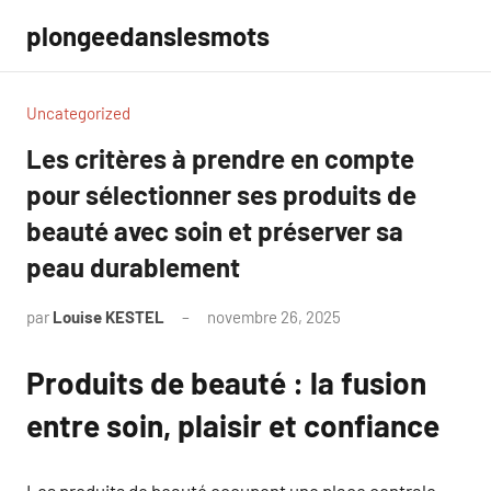
Aller
plongeedanslesmots
au
contenu
Uncategorized
Les critères à prendre en compte
pour sélectionner ses produits de
beauté avec soin et préserver sa
peau durablement
par
Louise KESTEL
novembre 26, 2025
Aucun
commentaire
Produits de beauté : la fusion
entre soin, plaisir et confiance
Les produits de beauté occupent une place centrale