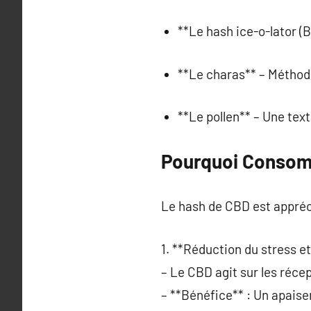
**Le hash ice-o-lator (
**Le charas** – Méthode
**Le pollen** – Une tex
Pourquoi Consom
Le hash de CBD est appréc
1. **Réduction du stress et 
– Le CBD agit sur les réce
– **Bénéfice** : Un apai