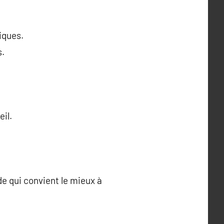
iques.
s.
il.
e qui convient le mieux à