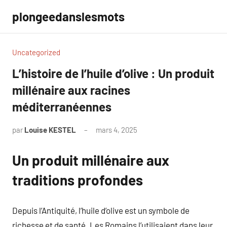
Aller
plongeedanslesmots
au
contenu
Uncategorized
L’histoire de l’huile d’olive : Un produit
millénaire aux racines
méditerranéennes
par
Louise KESTEL
mars 4, 2025
Aucun
commentaire
Un produit millénaire aux
traditions profondes
Depuis l’Antiquité, l’huile d’olive est un symbole de
richesse et de santé. Les Romains l’utilisaient dans leur