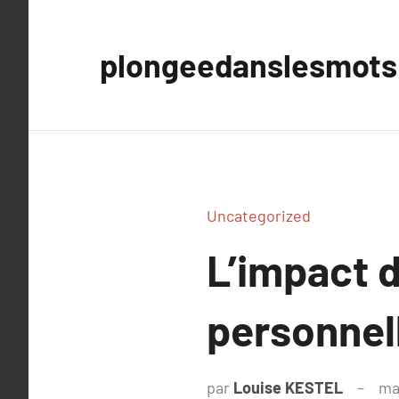
Aller
au
plongeedanslesmots
contenu
Uncategorized
L’impact d
personnell
par
Louise KESTEL
ma