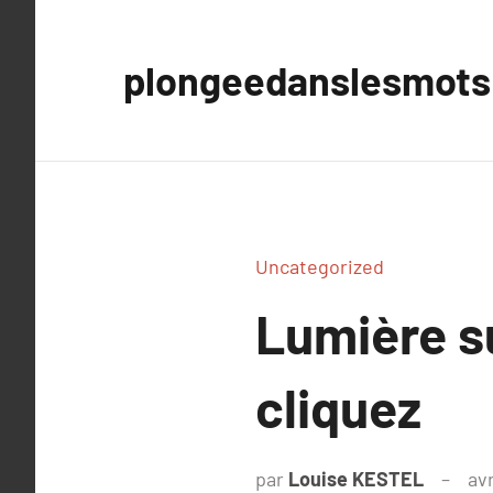
Aller
au
plongeedanslesmots
contenu
Uncategorized
Lumière s
cliquez
par
Louise KESTEL
avr