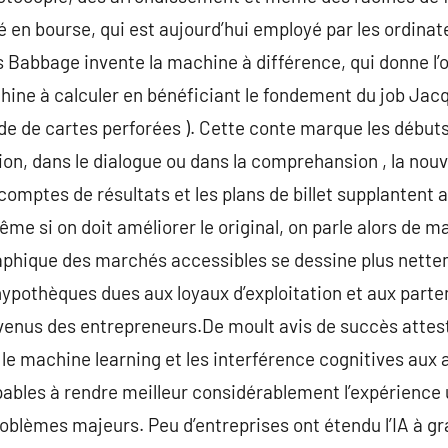
té en bourse, qui est aujourd’hui employé par les ordinat
s Babbage invente la machine à différence, qui donne l’
chine à calculer en bénéficiant le fondement du job Jacq
de de cartes perforées ). Cette conte marque les début
tion, dans le dialogue ou dans la comprehansion , la nouve
 comptes de résultats et les plans de billet supplantent
me si on doit améliorer le original, on parle alors de m
raphique des marchés accessibles se dessine plus nette
 hypothèques dues aux loyaux d’exploitation et aux parte
venus des entrepreneurs.De moult avis de succès attesten
 le machine learning et les interférence cognitives aux 
ables à rendre meilleur considérablement l’expérience u
roblèmes majeurs. Peu d’entreprises ont étendu l’IA à gr