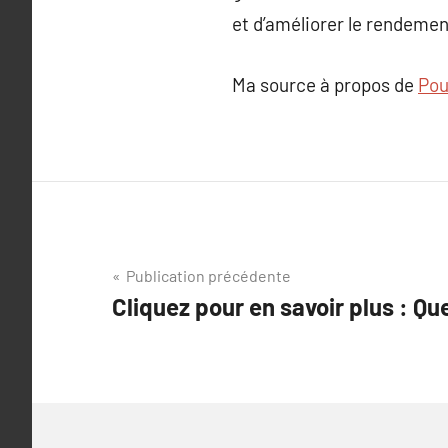
et d’améliorer le rendement
Ma source à propos de
Pou
Navigation
Publication précédente
Cliquez pour en savoir plus : Qu
de
l’article