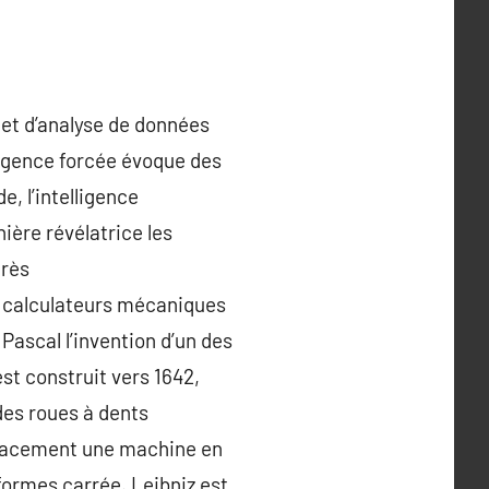
 et d’analyse de données
ligence forcée évoque des
, l’intelligence
ière révélatrice les
très
rs calculateurs mécaniques
Pascal l’invention d’un des
st construit vers 1642,
 des roues à dents
mplacement une machine en
ormes carrée. Leibniz est