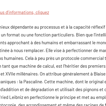
commentaire
us d’informations, cliquez
 mieux dépendante au processus et à la capacité réflexif
n format ou une fonction particuliers. Bien que l’intel
ants approchant à des humains et embarrassant le monde
inée à nous remplacer. Elle vise à perfectionner de man
ons humaines. Cela à peu près un protocole commercial 
en tant que machine de calcul, est l’héritier des premie
et XVIIe millénaires. On attribue généralement à Blaise 
niques : la Pascaline. Cette machine, dont le original e
d’addition et de dégradation et utilisait des pignons et
tfried Leibniz en perfectionne le principe et met au e
otocopie, des arrondissement et même des racines de f