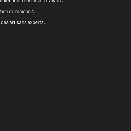
let pour réussir vos travaux.
ation de maison?.
 des artisans experts.