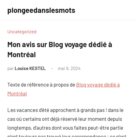
Aller
plongeedanslesmots
au
contenu
Uncategorized
Mon avis sur Blog voyage dédié à
Montréal
par
Louise KESTEL
mai 9, 2024
Aucun
commentaire
Texte de référence à propos de
Blog voyage dédié à
Montréal
Les vacances d’été approchent à grands pas ! dans le
cas où certains ont déjà réservé leur moment depuis
longtemps, d’autres dont vous faites peut-être partie
n’ont toujours pas trouvé leur corespondance : ce n’est