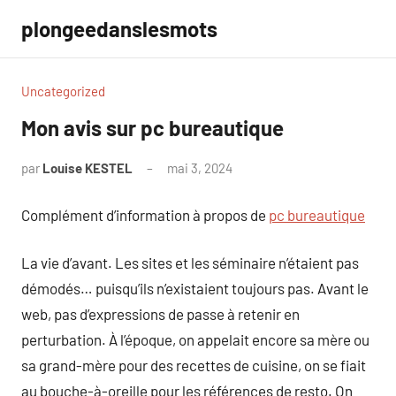
Aller
plongeedanslesmots
au
contenu
Uncategorized
Mon avis sur pc bureautique
par
Louise KESTEL
mai 3, 2024
Aucun
commentaire
Complément d’information à propos de
pc bureautique
La vie d’avant. Les sites et les séminaire n’étaient pas
démodés… puisqu’ils n’existaient toujours pas. Avant le
web, pas d’expressions de passe à retenir en
perturbation. À l’époque, on appelait encore sa mère ou
sa grand-mère pour des recettes de cuisine, on se fiait
au bouche-à-oreille pour les références de resto. On