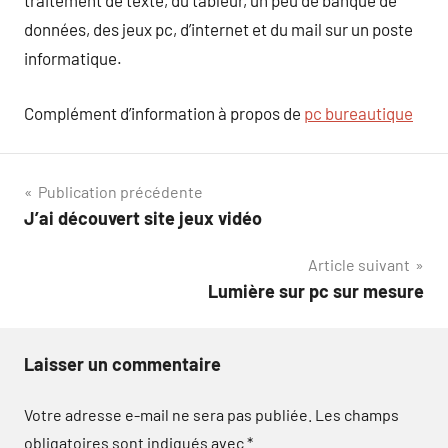
traitement de texte, du tableur, un peu de banque de
données, des jeux pc, d’internet et du mail sur un poste
informatique.
Complément d’information à propos de
pc bureautique
Navigation
Publication précédente
J’ai découvert site jeux vidéo
de
Article suivant
l’article
Lumière sur pc sur mesure
Laisser un commentaire
Votre adresse e-mail ne sera pas publiée.
Les champs
obligatoires sont indiqués avec
*