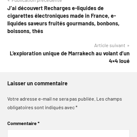
Navigation
J’ai découvert Recharges e-liquides de
de
cigarettes électroniques made in France, e-
l’article
liquides saveurs fruités gourmands, bonbons,
boissons, thés
Article suivant
L’exploration unique de Marrakech au volant d’un
4×4 loué
Laisser un commentaire
Votre adresse e-mail ne sera pas publiée.
Les champs
obligatoires sont indiqués avec
*
Commentaire
*