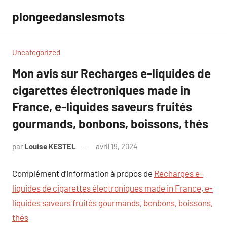
Aller
plongeedanslesmots
au
contenu
Uncategorized
Mon avis sur Recharges e-liquides de
cigarettes électroniques made in
France, e-liquides saveurs fruités
gourmands, bonbons, boissons, thés
par
Louise KESTEL
avril 19, 2024
Aucun
commentaire
Complément d’information à propos de
Recharges e-
liquides de cigarettes électroniques made in France, e-
liquides saveurs fruités gourmands, bonbons, boissons,
thés