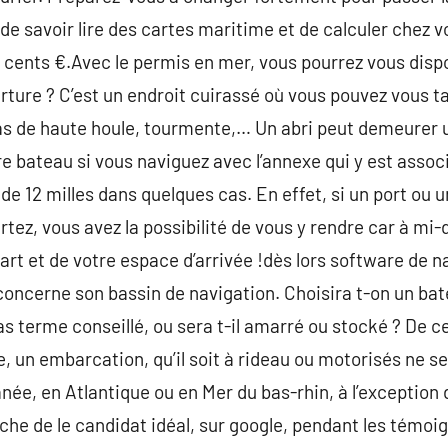
de savoir lire des cartes maritime et de calculer chez 
cents €.Avec le permis en mer, vous pourrez vous dispos
rture ? C’est un endroit cuirassé où vous pouvez vous ta
cas de haute houle, tourmente,… Un abri peut demeurer u
e bateau si vous naviguez avec l’annexe qui y est associ
e 12 milles dans quelques cas. En effet, si un port ou une
rtez, vous avez la possibilité de vous y rendre car à mi
art et de votre espace d’arrivée !dès lors software de na
oncerne son bassin de navigation. Choisira t-on un bate
pas terme conseillé, ou sera t-il amarré ou stocké ? De 
ie, un embarcation, qu’il soit à rideau ou motorisés ne 
ée, en Atlantique ou en Mer du bas-rhin, à l’exception d
he de le candidat idéal, sur google, pendant les témoi