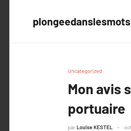
Aller
au
plongeedanslesmots
contenu
Uncategorized
Mon avis s
portuaire
par
Louise KESTEL
oc