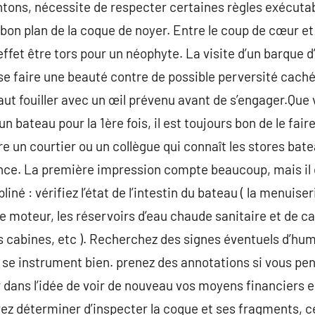
ntons, nécessite de respecter certaines règles exécuta
on plan de la coque de noyer. Entre le coup de cœur et l’
 effet être tors pour un néophyte. La visite d’un barque d
 se faire une beauté contre de possible perversité caché
faut fouiller avec un œil prévenu avant de s’engager.Que
n bateau pour la 1ère fois, il est toujours bon de le fai
re un courtier ou un collègue qui connaît les stores bat
iance. La première impression compte beaucoup, mais il
liné : vérifiez l’état de l’intestin du bateau ( la menuiseri
, le moteur, les réservoirs d’eau chaude sanitaire et de c
s cabines, etc ). Recherchez des signes éventuels d’humi
t se instrument bien. prenez des annotations si vous pe
dans l’idée de voir de nouveau vos moyens financiers e
ez déterminer d’inspecter la coque et ses fragments, ce