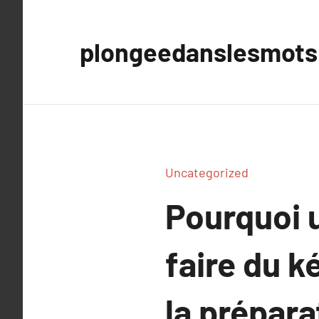
Aller
au
plongeedanslesmots
contenu
Uncategorized
Pourquoi u
faire du k
la prépara