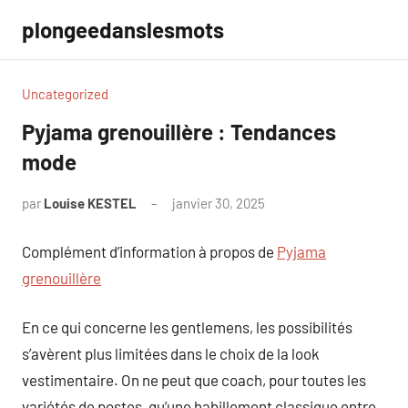
Aller
plongeedanslesmots
au
contenu
Uncategorized
Pyjama grenouillère : Tendances
mode
par
Louise KESTEL
janvier 30, 2025
Aucun
commentaire
Complément d’information à propos de
Pyjama
grenouillère
En ce qui concerne les gentlemens, les possibilités
s’avèrent plus limitées dans le choix de la look
vestimentaire. On ne peut que coach, pour toutes les
variétés de postes, qu’une habillement classique entre