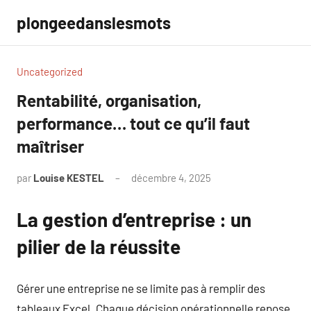
Aller
plongeedanslesmots
au
contenu
Uncategorized
Rentabilité, organisation,
performance… tout ce qu’il faut
maîtriser
par
Louise KESTEL
décembre 4, 2025
Aucun
commentaire
La gestion d’entreprise : un
pilier de la réussite
Gérer une entreprise ne se limite pas à remplir des
tableaux Excel. Chaque décision opérationnelle repose