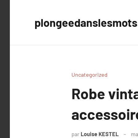
Aller
au
plongeedanslesmots
contenu
Uncategorized
Robe vint
accessoir
par
Louise KESTEL
ma