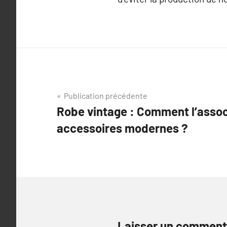
Navigation
Publication précédente
Robe vintage : Comment l’assoc
de
accessoires modernes ?
l’article
Laisser un comment