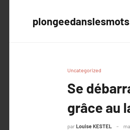
Aller
au
plongeedanslesmots
contenu
Uncategorized
Se débarra
grâce au l
par
Louise KESTEL
ma