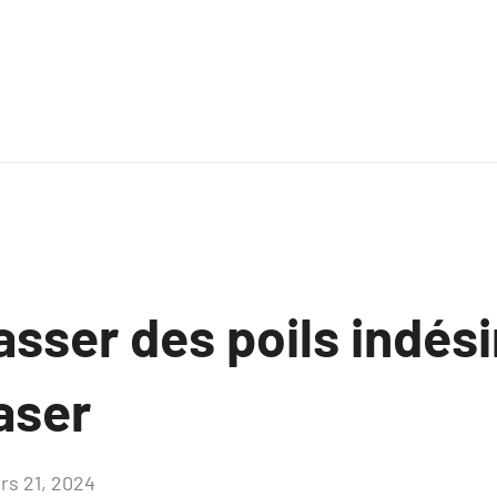
sser des poils indési
aser
rs 21, 2024
Aucun