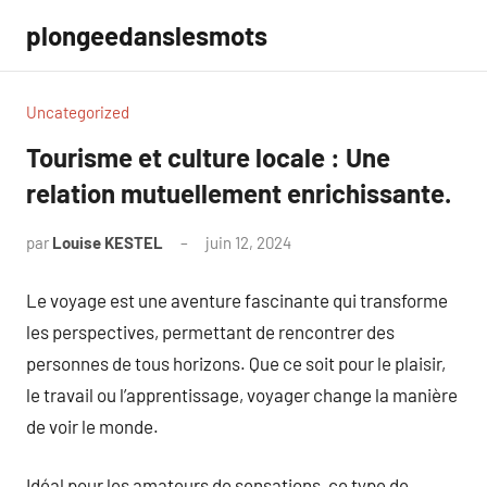
Aller
plongeedanslesmots
au
contenu
Uncategorized
Tourisme et culture locale : Une
relation mutuellement enrichissante.
par
Louise KESTEL
juin 12, 2024
Aucun
commentaire
Le voyage est une aventure fascinante qui transforme
les perspectives, permettant de rencontrer des
personnes de tous horizons. Que ce soit pour le plaisir,
le travail ou l’apprentissage, voyager change la manière
de voir le monde.
Idéal pour les amateurs de sensations, ce type de