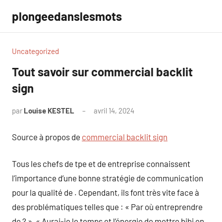
Aller
plongeedanslesmots
au
contenu
Uncategorized
Tout savoir sur commercial backlit
sign
par
Louise KESTEL
avril 14, 2024
Aucun
commentaire
Source à propos de
commercial backlit sign
Tous les chefs de tpe et de entreprise connaissent
l’importance d’une bonne stratégie de communication
pour la qualité de . Cependant, ils font très vite face à
des problématiques telles que : « Par où entreprendre
de ? », « Aurai-je le temps et l’énergie de mettre bibi en