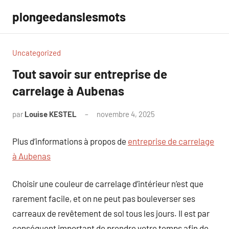
Aller
plongeedanslesmots
au
contenu
Uncategorized
Tout savoir sur entreprise de
carrelage à Aubenas
par
Louise KESTEL
novembre 4, 2025
Aucun
commentaire
Plus d’informations à propos de
entreprise de carrelage
à Aubenas
Choisir une couleur de carrelage d’intérieur n’est que
rarement facile, et on ne peut pas bouleverser ses
carreaux de revêtement de sol tous les jours. Il est par
conséquent important de prendre votre temps afin de