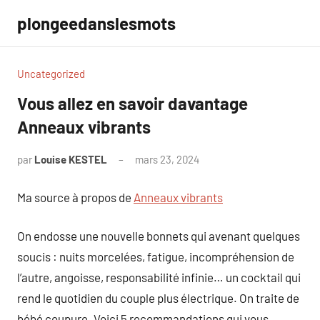
Aller
plongeedanslesmots
au
contenu
Uncategorized
Vous allez en savoir davantage
Anneaux vibrants
par
Louise KESTEL
mars 23, 2024
Aucun
commentaire
Ma source à propos de
Anneaux vibrants
On endosse une nouvelle bonnets qui avenant quelques
soucis : nuits morcelées, fatigue, incompréhension de
l’autre, angoisse, responsabilité infinie… un cocktail qui
rend le quotidien du couple plus électrique. On traite de
bébé coupure. Voici 5 recommandations qui vous