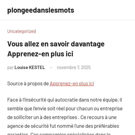
Aller
plongeedanslesmots
au
contenu
Uncategorized
Vous allez en savoir davantage
Apprenez-en plus ici
par
Louise KESTEL
novembre 7, 2025
Aucun
commentaire
Source à propos de
Apprenez-en plus ici
Face à l’insécurité qui autocratie dans notre équipe, il
semble que l’envie soit réel pour chacun ou entreprise
de solliciter un à des entreprises . Ce recours à une
agence de sécurité fut nommé l’une des préférables
garanties. Ces compagnies spécialisées dans le