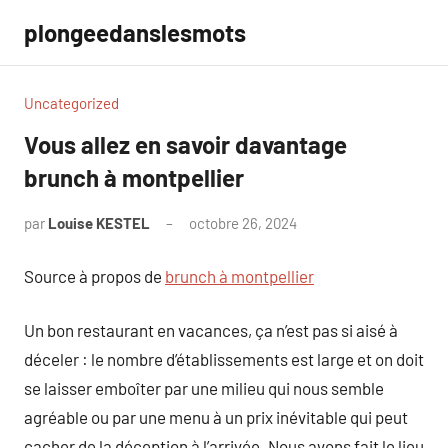
Aller
plongeedanslesmots
au
contenu
Uncategorized
Vous allez en savoir davantage
brunch à montpellier
par
Louise KESTEL
octobre 26, 2024
Aucun
commentaire
Source à propos de
brunch à montpellier
Un bon restaurant en vacances, ça n’est pas si aisé à
déceler : le nombre d’établissements est large et on doit
se laisser emboîter par une milieu qui nous semble
agréable ou par une menu à un prix inévitable qui peut
cacher de la déception à l’arrivée. Nous avons fait le lieu