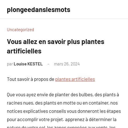
Aller
plongeedanslesmots
au
contenu
Uncategorized
Vous allez en savoir plus plantes
artificielles
par
Louise KESTEL
mars 26, 2024
Aucun
commentaire
Tout savoir à propos de
plantes artificielles
Que vous ayez envie de planter des bulbes, des plants à
racines nues, des plants en motte ou en container, nos
notices explicatives conseils vous donneront les étapes
pour accomplir votre projet. apprenez à déterminer la
nature de votre sol, les zones exposées aux vents, les