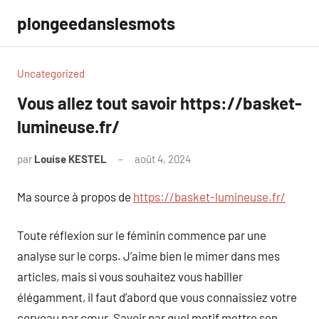
Aller
plongeedanslesmots
au
contenu
Uncategorized
Vous allez tout savoir https://basket-
lumineuse.fr/
par
Louise KESTEL
août 4, 2024
Aucun
commentaire
Ma source à propos de
https://basket-lumineuse.fr/
Toute réflexion sur le féminin commence par une
analyse sur le corps. J’aime bien le mimer dans mes
articles, mais si vous souhaitez vous habiller
élégamment, il faut d’abord que vous connaissiez votre
cerveau par cœur. Savoir par quel motif mettre son