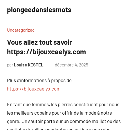
Aller
plongeedanslesmots
au
contenu
Uncategorized
Vous allez tout savoir
https://bijouxcaelys.com
par
Louise KESTEL
décembre 4, 2025
Aucun
commentaire
Plus d’informations à propos de
https://bijouxcaelys.com
En tant que femmes, les pierres constituent pour nous
les meilleurs copains pour offrir de la mode à notre
genre. Un sautoir porté sur un commode maillot ou des
postiche d’oreilles pendantes assorties à une robe