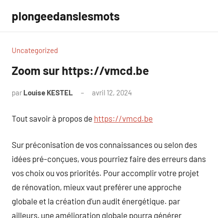
Aller
plongeedanslesmots
au
contenu
Uncategorized
Zoom sur https://vmcd.be
par
Louise KESTEL
avril 12, 2024
Aucun
commentaire
Tout savoir à propos de
https://vmcd.be
Sur préconisation de vos connaissances ou selon des
idées pré-conçues, vous pourriez faire des erreurs dans
vos choix ou vos priorités. Pour accomplir votre projet
de rénovation, mieux vaut preférer une approche
globale et la création d’un audit énergétique. par
ailleurs, une amélioration globale pourra générer